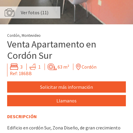
Ver fotos (11)
Cordón, Montevideo
Venta Apartamento en
Cordón Sur
3
1
63 m²
Cordón
Ref: 186BB
Solicitar más información
Llamanos
DESCRIPCIÓN
Edificio en cordón Sur, Zona Diseño, de gran crecimiento