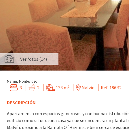
Ver fotos (14)
Malvín, Montevideo
3
2
133 m²
Malvín
Ref: 186B2
DESCRIPCIÓN
Apartamento con espacios generosos y con buena distribución 
edificio como si fuera una casa ya que se encuentra en planta b
Malvín, próximo a la Rambla O´Higgins, y bien cerca de espacios