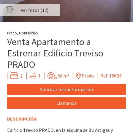
Ver fotos (12)
Prado, Montevideo
Venta Apartamento a
Estrenar Edificio Treviso
PRADO
2
1
50 m²
Prado
Ref: 186B6
Solicitar más información
Llamanos
DESCRIPCIÓN
Edificio Treviso PRADO, en la esquina de Bv. Artigas y